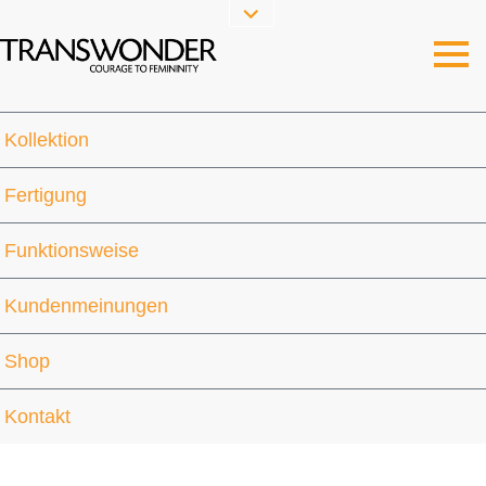
Social
Menu
Ma
M
Transwonder
courage to feminity
Kollektion
Fertigung
Funktionsweise
Kundenmeinungen
Shop
Kontakt