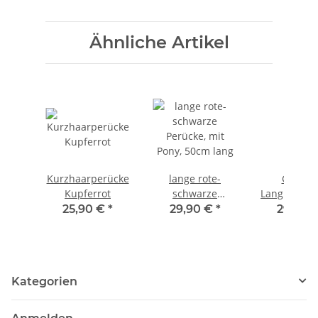
Ähnliche Artikel
Kurzhaarperücke
lange rote-
Gewellt
Kupferrot
schwarze
Langhaarpe
Perücke, mit
Feuerro
25,90 €
*
29,90 €
*
29,90 
Pony, 50cm lang
Kategorien