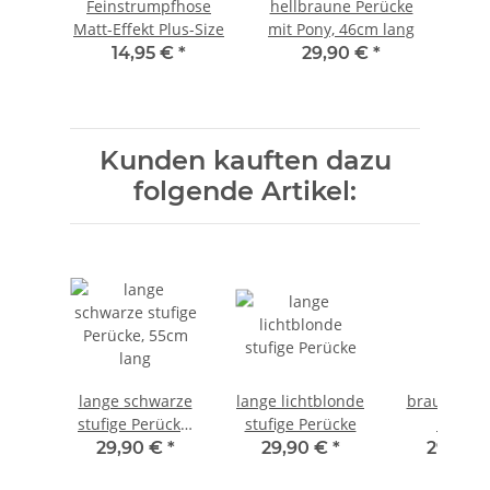
Feinstrumpfhose
hellbraune Perücke
Matt-Effekt Plus-Size
mit Pony, 46cm lang
14,95 €
*
29,90 €
*
Kunden kauften dazu
folgende Artikel:
lange schwarze
lange lichtblonde
braune gel
stufige Perücke,
stufige Perücke
Perück
55cm lang
29,90 €
*
29,90 €
*
29,90 