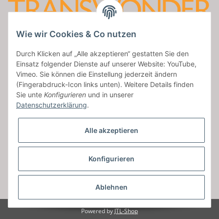
Wie wir Cookies & Co nutzen
Amatus Secret
Durch Klicken auf „Alle akzeptieren“ gestatten Sie den
Aumaische Str. 47
Einsatz folgender Dienste auf unserer Website: YouTube,
07937 Zeulenroda
Vimeo. Sie können die Einstellung jederzeit ändern
Tel: 036628/954427
(Fingerabdruck-Icon links unten). Weitere Details finden
Sie unte
Konfigurieren
und in unserer
service@transwonder.de
Datenschutzerklärung
.
Facebook
Alle akzeptieren
Vertrag widerrufen
Konfigurieren
Ablehnen
* Alle Preise inkl. gesetzlicher USt., zzgl.
Versand
Powered by
JTL-Shop