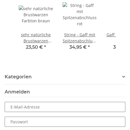
sehr natürliche
String - Gaff mit
Gaff mit de
Brustwarzen
Spitzenabschluss
Spitze
Farbton braun
rot
23,50 €
*
34,95 €
*
34,95 
Kategorien
Anmelden
E-Mail-Adresse
Passwort