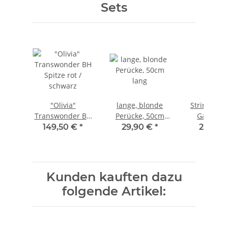
Sets
"Olivia"
lange, blonde
String / Ta
Transwonder BH
Perücke, 50cm
Gaff- Ma
Spitze rot /
lang
schwarz 
149,50 €
*
29,90 €
*
29,95 
schwarz
Kunden kauften dazu
folgende Artikel: