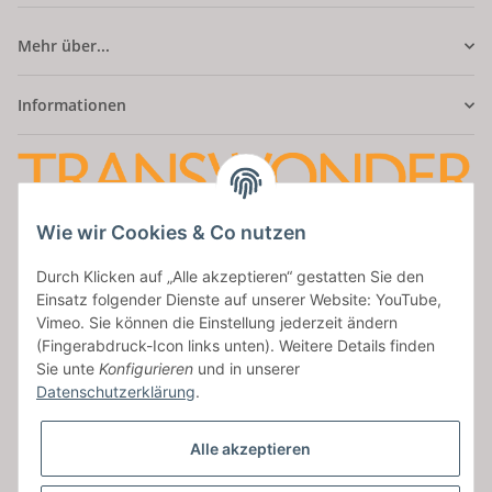
Mehr über...
Informationen
Wie wir Cookies & Co nutzen
Amatus Secret
Durch Klicken auf „Alle akzeptieren“ gestatten Sie den
Aumaische Str. 47
Einsatz folgender Dienste auf unserer Website: YouTube,
07937 Zeulenroda
Vimeo. Sie können die Einstellung jederzeit ändern
Tel: 036628/954427
(Fingerabdruck-Icon links unten). Weitere Details finden
Sie unte
Konfigurieren
und in unserer
service@transwonder.de
Datenschutzerklärung
.
Facebook
Alle akzeptieren