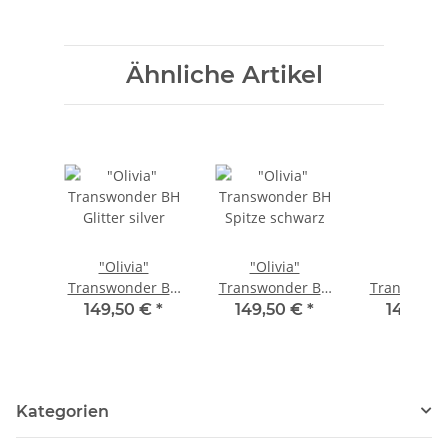
Ähnliche Artikel
"Olivia"
"Olivia"
"Olivia
Transwonder BH
Transwonder BH
Transwond
Glitter silver
Spitze schwarz
Spitze Gla
149,50 €
*
149,50 €
*
149,50
violett
Kategorien