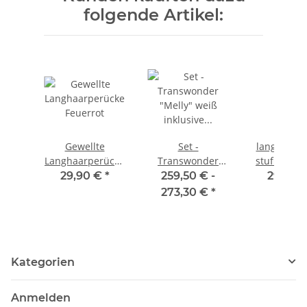
folgende Artikel:
Gewellte
Set -
lange schw
Langhaarperücke
Transwonder
stufige Per
Feuerrot
"Melly" weiß
55cm la
29,90 €
*
259,50 € -
29,90 
inklusive
273,30 €
*
Prothesen
Kategorien
Anmelden