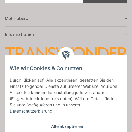
Mehr über...
Informationen
Wie wir Cookies & Co nutzen
Amatus Secret
Durch Klicken auf „Alle akzeptieren“ gestatten Sie den
Aumaische Str. 47
Einsatz folgender Dienste auf unserer Website: YouTube,
07937 Zeulenroda
Vimeo. Sie können die Einstellung jederzeit ändern
Tel: 036628/954427
(Fingerabdruck-Icon links unten). Weitere Details finden
Sie unte
Konfigurieren
und in unserer
service@transwonder.de
Datenschutzerklärung
.
Facebook
Alle akzeptieren