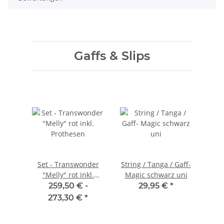
Gaffs & Slips
Set - Transwonder
String / Tanga / Gaff-
"Melly" rot inkl.
Magic schwarz uni
Prothesen
259,50 € -
29,95 €
*
273,30 €
*