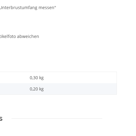
"Unterbrustumfang messen"
tikelfoto abweichen
0,30 kg
0,20
kg
s