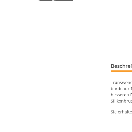
Beschre
Transwonde
bordeaux F
besseren F
Silikonbrus
Sie erhalt