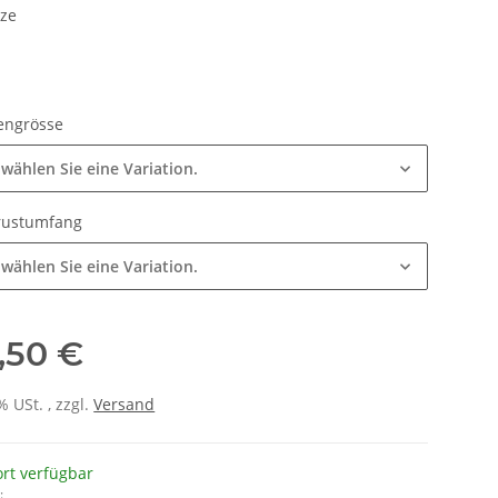
tze
engrösse
 wählen Sie eine Variation.
rustumfang
 wählen Sie eine Variation.
,50 €
% USt. , zzgl.
Versand
ort verfügbar
: