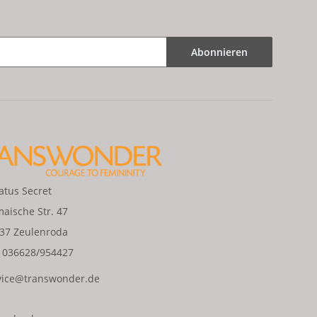
Abonnieren
tus Secret
aische Str. 47
37 Zeulenroda
: 036628/954427
vice@transwonder.de