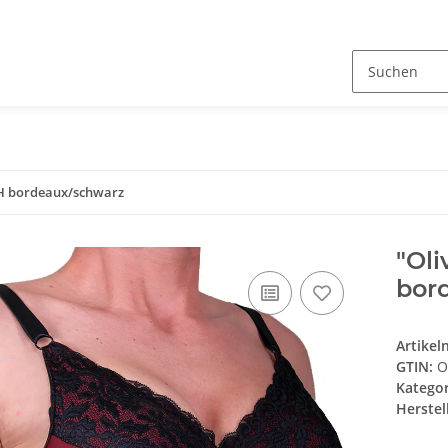
H bordeaux/schwarz
"Ol
bor
Artike
GTIN:
O
Katego
Herstel