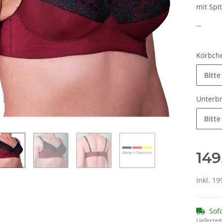
mit Spi
--
Körbch
Bitte
Unterb
Bitte
149
inkl. 19
Sof
Lieferzeit