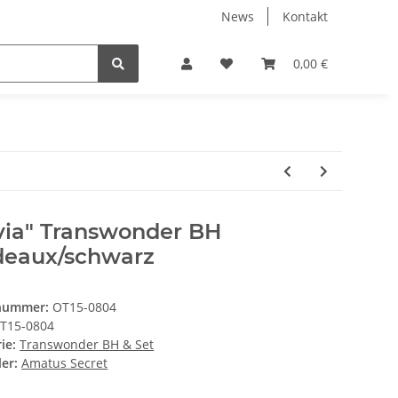
News
Kontakt
0,00 €
ivia" Transwonder BH
deaux/schwarz
lnummer:
OT15-0804
T15-0804
rie:
Transwonder BH & Set
ler:
Amatus Secret