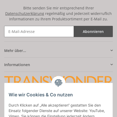
Bitte senden Sie mir entsprechend Ihrer
Datenschutzerklärung
regelmäßig und jederzeit widerruflich
Informationen zu Ihrem Produktsortiment per E-Mail zu.
Abonnieren
Mehr über...
Informationen
Wie wir Cookies & Co nutzen
Amatus Secret
Durch Klicken auf „Alle akzeptieren“ gestatten Sie den
Aumaische Str. 47
Einsatz folgender Dienste auf unserer Website: YouTube,
07937 Zeulenroda
Vimeo. Sie können die Einstellung jederzeit ändern