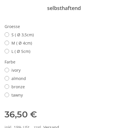
selbsthaftend
Groesse
S ( Ø 3,5cm)
M ( Ø 4cm)
L ( Ø 5cm)
Farbe
ivory
almond
bronze
tawny
36,50 €
inkl. 19% USt. , zzgl.
Versand