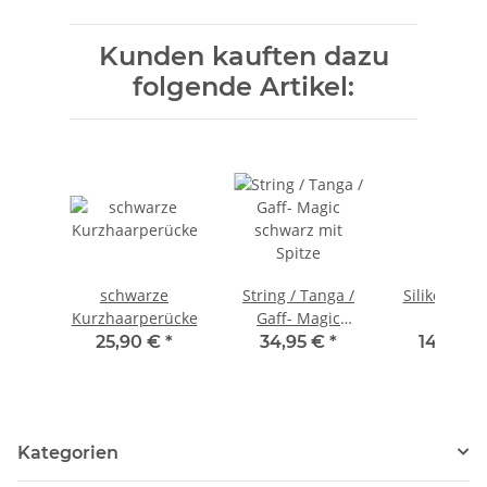
Kunden kauften dazu
folgende Artikel:
schwarze
String / Tanga /
Silikonbrüs
Kurzhaarperücke
Gaff- Magic
Ware
schwarz mit
25,90 €
*
34,95 €
*
149,00
Spitze
Kategorien