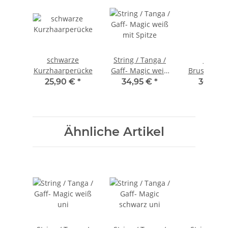
schwarze
String / Tanga /
Nippel 
Kurzhaarperücke
Gaff- Magic weiß
Brustwarze
mit Spitze
Marke Am
25,90 €
*
34,95 €
*
36,50 
Ähnliche Artikel