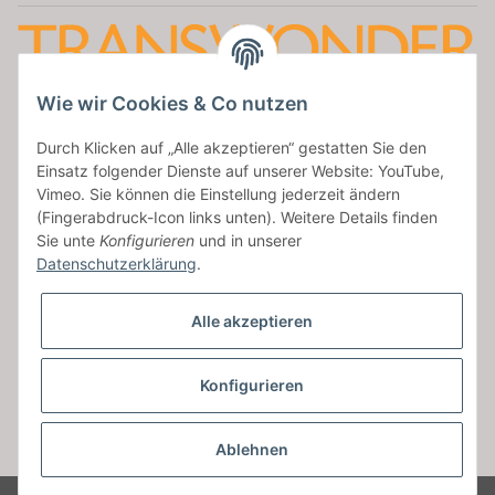
Wie wir Cookies & Co nutzen
Amatus Secret
Durch Klicken auf „Alle akzeptieren“ gestatten Sie den
Aumaische Str. 47
Einsatz folgender Dienste auf unserer Website: YouTube,
07937 Zeulenroda
Vimeo. Sie können die Einstellung jederzeit ändern
Tel: 036628/954427
(Fingerabdruck-Icon links unten). Weitere Details finden
Sie unte
Konfigurieren
und in unserer
service@transwonder.de
Datenschutzerklärung
.
Facebook
Alle akzeptieren
Vertrag widerrufen
Konfigurieren
Ablehnen
* Alle Preise inkl. gesetzlicher USt., zzgl.
Versand