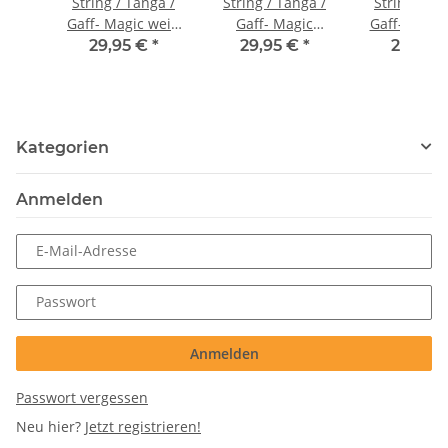
String / Tanga /
String / Tanga /
String / Ta
Gaff- Magic weiß
Gaff- Magic
Gaff- Magic hau
uni
schwarz uni
uni
29,95 €
*
29,95 €
*
29,95 
Kategorien
Anmelden
E-Mail-Adresse
Passwort
Anmelden
Passwort vergessen
Neu hier?
Jetzt registrieren!