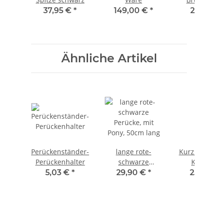
Farbton b
37,95 €
*
149,00 €
*
23,50 
Ähnliche Artikel
Perückenständer-
lange rote-
Kurzhaarpe
Perückenhalter
schwarze
Kupferr
Perücke, mit
5,03 €
*
29,90 €
*
25,90 
Pony, 50cm lang